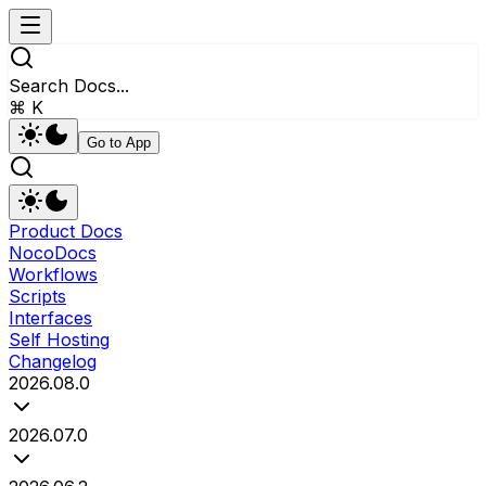
Search Docs...
⌘ K
Go to App
Product Docs
NocoDocs
Workflows
Scripts
Interfaces
Self Hosting
Changelog
2026.08.0
2026.07.0