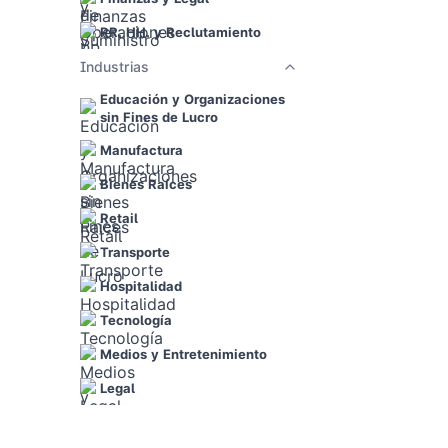
RR. HH. y Reclutamiento
Industrias
Educación y Organizaciones
sin Fines de Lucro
Manufactura
Bienes Raíces
Retail
Transporte
Hospitalidad
Tecnología
Medios y Entretenimiento
Legal