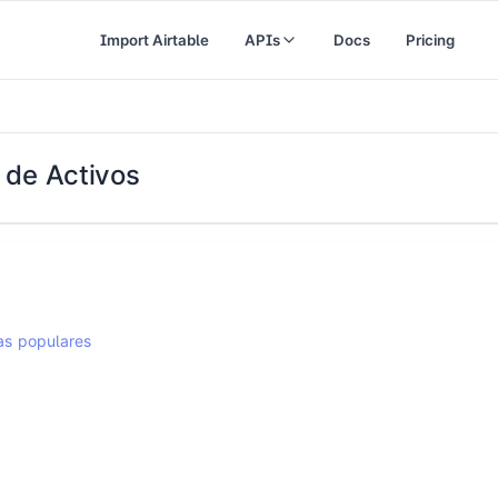
Import Airtable
APIs
Docs
Pricing
 de Activos
las populares